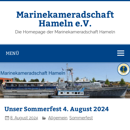
Zum
Inhalt
springen
Marinekameradschaft
Hameln e.V.
Die Homepage der Marinekameradschaft Hameln
MENÜ
Unser Sommerfest 4. August 2024
8. August 2024
Allgemein
,
Sommerfest