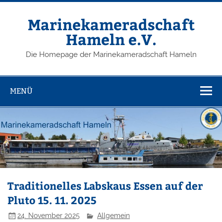
Zum
Inhalt
springen
Marinekameradschaft
Hameln e.V.
Die Homepage der Marinekameradschaft Hameln
MENÜ
Traditionelles Labskaus Essen auf der
Pluto 15. 11. 2025
24. November 2025
Allgemein