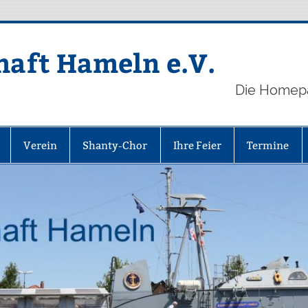
aft Hameln e.V.
Die Homep
Verein
Shanty-Chor
Ihre Feier
Termine