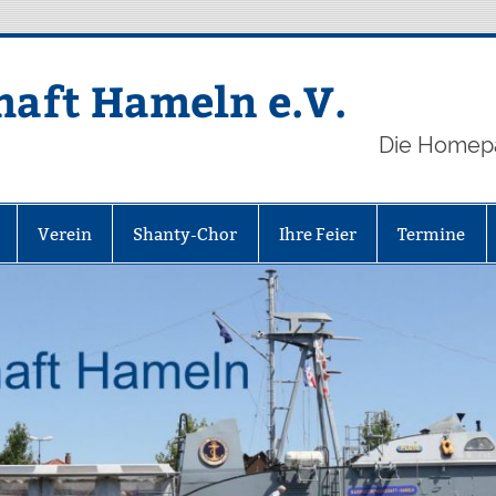
aft Hameln e.V.
Die Homep
Verein
Shanty-Chor
Ihre Feier
Termine