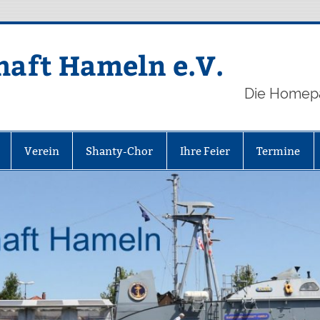
aft Hameln e.V.
Die Homep
Verein
Shanty-Chor
Ihre Feier
Termine