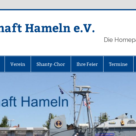
aft Hameln e.V.
Die Homep
Verein
Shanty-Chor
Ihre Feier
Termine