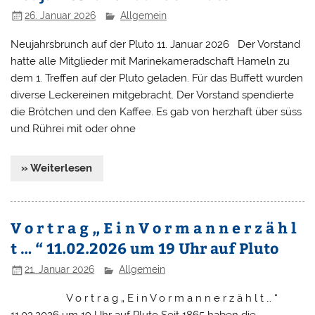
26. Januar 2026
Allgemein
Neujahrsbrunch auf der Pluto 11. Januar 2026 Der Vorstand
hatte alle Mitglieder mit Marinekameradschaft Hameln zu
dem 1. Treffen auf der Pluto geladen. Für das Buffett wurden
diverse Leckereinen mitgebracht. Der Vorstand spendierte
die Brötchen und den Kaffee. Es gab von herzhaft über süss
und Rührei mit oder ohne
» Weiterlesen
V o r t r a g „ E i n V o r m a n n e r z ä h l
t … “ 11.02.2026 um 19 Uhr auf Pluto
21. Januar 2026
Allgemein
V o r t r a g „ E i n V o r m a n n e r z ä h l t … “